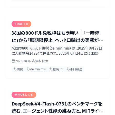
14週間で何を終わらせておくべきかを整理します。
TRAFEED
米国の800ドル免税枠はもう無い｜「一時停
止」から「無期限停止」へ、小口輸出の実務がど
う変わったか
米国の800ドル以下免税（de minimis）は、2025年8月29日
に大統領令14324で停止され、2026年6月24日には国際郵
便以外の全モードについて「無期限停止」の規則（91 FR
2026-08-02
濱本 隆太
37789）が発効しました。何が停止され、何が残っているの
か。贈答品と旅行者の携帯品は影響を受けません。サンプル・
関税
de minimis
越境EC
小口輸送
修理返送・展示会品・越境ECの実務がどう変わったかを、一
次情報で整理します。
テックトレンド
DeepSeek-V4-Flash-0731のベンチマークを
読む。エージェント性能の跳ね方と、MITライセ