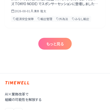
ズ TOKYO NODE）でスポンサーセッションに登壇しました。
前編では、私が資料で説明した第1章「安全保障×AIのいま」
2026-08-01
濱本 隆太
を当日のスライドつきで振り返ります。外為法の行政制裁と
法人重科、2026年11月10日に効力が戻る米国の50%ルー
経済安全保障
輸出管理
外為法
みなし輸出
ル、実際に19日間止まったAIモデル、みなし輸出の特定類型
まで、一次情報で裏を取り直した内容を載せています。
もっと見る
AI×業務改革で
組織の可能性を解放する