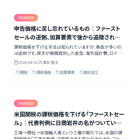
TRAFEED
申告価格に足し忘れているもの｜ファースト
セールの逆側、加算要素で後から追徴される
構造
課税価格を下げる手法は知られていますが、事故が多いの
は逆側です。買手が無償提供した金型、海外設計費、ロイヤ
ルティ、売手に戻る収益——これらは申告価格に加算する義
2026-08-02
濱本 隆太
務があります。日本の関税定率法第4条と米国19 U.S.C.
1401a(b)(1)の条文を並べ、運賃の扱いが日米で逆になる
関税
課税価格
加算要素
委託加工
点、委託加工で買付手数料の除外が外れる点まで、条文原文
で整理しました。
TRAFEED
米国関税の課税価格を下げる「ファーストセー
ル」｜代表判例に日商岩井の名がついている
理由
工場→商社→米国輸入者という三層の取引では、米国の課
税価格を「工場の売値」で申告できる場合があります。ファー