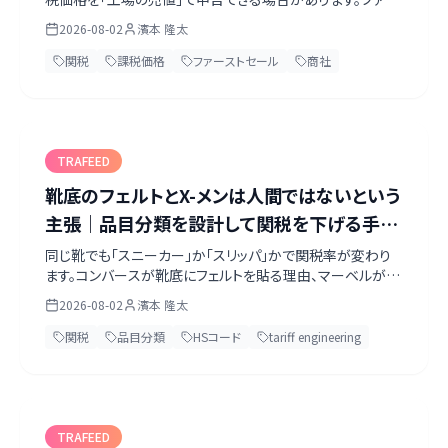
ストセール（First Sale）と呼ばれる手法で、代表判例は日本
2026-08-02
濱本 隆太
の商社の名を冠した Nissho Iwai 事件です。成立する3要件、
CBPが立証責任を輸入者に置いていること、そして米国議会
関税
課税価格
ファーストセール
商社
で廃止案が出ている現状まで整理しました。
TRAFEED
靴底のフェルトとX-メンは人間ではないという
主張｜品目分類を設計して関税を下げる手法
と、その限界
同じ靴でも「スニーカー」か「スリッパ」かで関税率が変わり
ます。コンバースが靴底にフェルトを貼る理由、マーベルがX-
メンのフィギュアを「人形ではない」と主張して勝った裁判。
2026-08-02
濱本 隆太
品目分類を設計して関税を下げる手法（tariff
engineering）は合法ですが、明確な限界があります。何が
関税
品目分類
HSコード
tariff engineering
認められ、何が認められないのか、その線引きを整理しまし
た。
TRAFEED