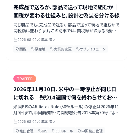
完成品で送るか、部品で送って現地で組むか｜
関税が変わる仕組みと、設計と偽装を分ける線
同じ製品でも、完成品で送るか部品で送って現地で組むかで
関税額は変わります。この記事では、関税額が決まる3要素、
パターン別の試算例、そして「実質的変更」という法的な線引
2026-08-02
濱本 隆太
きを整理します。組立だけでは原産地は変わらないこと、同
じ工場・同じ組立でもモデルごとに結論が分かれたCyber
関税
原産地
実質的変更
サプライチェーン
Power判決、そして第三国積替えによる原産地偽装への執
行が強まっている現実まで、一次情報で確認した内容をまと
めました。
TRAFEED
2026年11月10日、米中の一時停止が同じ日
に切れる｜残り14週間で何を終わらせておく
べきか
米国BISのAffiliates Rule（50%ルール）の停止は2026年11
月9日まで。中国商務部・海関総署公告2025年第70号による
暫停は「自即日起至2026年11月10日」。両者が同じ日に切
2026-08-02
濱本 隆太
れます。偶然ではなく、どちらも米中協議の取り決めから出た
ものです。この記事では、両方の原文を確認したうえで、残り
輸出管理
BIS
50%ルール
中国輸出管理