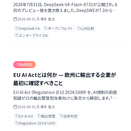
ンスのオープンウェイトを日本企業がどう扱う
2026年7月31日、DeepSeek-V4-Flash-0731が公開され、6
月のプレビュー版を置き換えました。DeepSWEが7.3から
か
54.4へ跳ねるなどエージェント性能が大きく伸び、重みごと
2026-08-01
濱本 隆太
MITライセンスで配布されています。公式モデルカードの数値
を勝ち負け込みで読み解き、オンプレ運用の意味、そして見
DeepSeek V4
オープンウェイト
LLM比較
解が分かれる主題での取り扱いとファインチューニングによ
エンタープライズAI
る対策まで整理します。
TRAFEED
EU AI Actとは何か — 欧州に輸出する企業が
最初に確認すべきこと
EU AI Act（Regulation (EU) 2024/1689）を、AI規制の前提
知識ゼロの輸出管理担当者向けに条文から解説します。「欧
州に輸出していれば全員対象」は誤りで、対象になるのは
2026-08-01
濱本 隆太
Article 2が定める7類型のみ。自覚なくprovider・product
manufacturerに該当してしまう典型パターン、2026年8月2
EU AI Act
輸出管理
該非判定
日に実際に何が始まるのか、Digital
Regulation 2024/1689
Omnibus（Regulation (EU) 2026/1744）による高リスク規