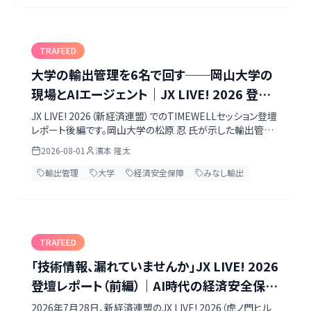
定の後ろ倒し、機械のAnnex I移動まで、一次情報だけで整
理しました。
TRAFEED
大学の輸出管理を6名で回す──岡山大学の
現場とAIエージェント｜JX LIVE! 2026 登壇
レポート（後編）
JX LIVE! 2026（新経済連盟）でのTIMEWELLセッション登壇
レポート後編です。岡山大学の松原 忍 氏が示した輸出管理
の現場は、学生13,383人・教職員4,189人の組織を管理職1
2026-08-01
濱本 隆太
名・専任1名・兼任4名の計6名で支え、事前確認シートは令
和6年度に合計2,337件。濃淡管理とスクリーニング平準化
輸出管理
大学
経済安全保障
みなし輸出
という課題、AIエージェント導入後の変化、そしてCTO内藤
が語った、1社のクローズドAIに依存しないという設計の考え
方までを、当日の資料とともに振り返ります。
TRAFEED
「技術情報、漏れていませんか」JX LIVE! 2026
登壇レポート（前編）｜AI時代の経済安全保障
と輸出管理の最前線
2026年7月28日、新経済連盟のJX LIVE! 2026（虎ノ門ヒル