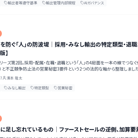
輸出者等遵守基準
輸出管理内部規程
AIガバナンス
を防ぐ「人」の防波堤｜採用・みなし輸出の特定類型・退
年版】
リーズ第2回。採用・配属・在職・退職という「人」の4局面を一本の線でつな
）と不正競争防止法の営業秘密3要件という2つの法的な軸から整理しました
かを実務の順序で切り分けます。
07
濱本 隆太
みなし輸出
特定類型
営業秘密
に足し忘れているもの｜ファーストセールの逆側、加算要