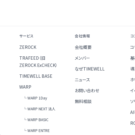
サービス
会社情報
コ
ZEROCK
会社概要
コ
TRAFEED（旧
メンバー
基
ZEROCK ExCHECK）
なぜTIMEWELL
導
TIMEWELL BASE
ニュース
ホ
WARP
お問い合わせ
イ
└ WARP 1Day
無料相談
ソ
└ WARP NEXT 法人
A
└ WARP BASIC
R
└ WARP ENTRE