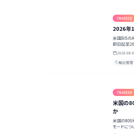
TRAFEED
2026
米国BISの
即日起至2
は、両方の
2026-08-
輸出管理
TRAFEED
米国の8
か
米国の800
モードについ
は影響を受