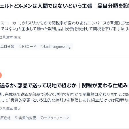
ェルトとX-メンは人間ではないという主張｜品目分類を設
「スニーカー」か「スリッパ」かで関税率が変わります。コンバースが靴底にフェ
ではない」と主張して勝った裁判。品目分類を設計して関税を下げる手法（tariff
す。何が認められ、何が認められないのか、その線引きを整理しました。
02
濱本 隆太
品目分類
HSコード
tariff engineering
送るか、部品で送って現地で組むか｜関税が変わる仕組み
も、完成品で送るか部品で送って現地で組むかで関税額は変わります。この記
そして「実質的変更」という法的な線引きを整理します。組立だけでは原産地
結論が分かれたCyber Power判決、そして第三国積替えによる原産地偽
02
濱本 隆太
内容をまとめました。
原産地
実質的変更
サプライチェーン