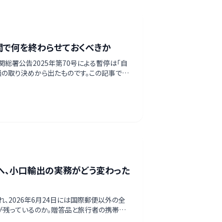
週間で何を終わらせておくべきか
部・海関総署公告2025年第70号による暫停は「自
協議の取り決めから出たものです。この記事で
。
」へ、小口輸出の実務がどう変わった
止され、2026年6月24日には国際郵便以外の全
、何が残っているのか。贈答品と旅行者の携帯品
、一次情報で整理します。