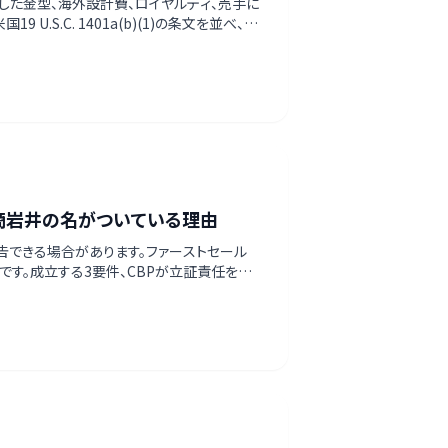
た金型、海外設計費、ロイヤルティ、売手に
S.C. 1401a(b)(1)の条文を並べ、運
で整理しました。
商岩井の名がついている理由
告できる場合があります。ファーストセール
 事件です。成立する3要件、CBPが立証責任を輸