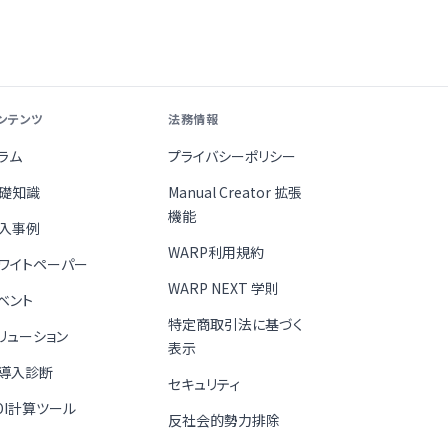
ンテンツ
法務情報
ラム
プライバシーポリシー
礎知識
Manual Creator 拡張
機能
入事例
WARP利用規約
ワイトペーパー
WARP NEXT 学則
ベント
特定商取引法に基づく
リューション
表示
I導入診断
セキュリティ
OI計算ツール
反社会的勢力排除