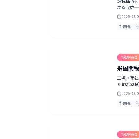
課税価格を
戻る収益——
賃の扱いが
2026-08-
関税
TRAFEED
米国関税
工場→商社
（First
入者に置い
2026-08-
関税
TRAFEED