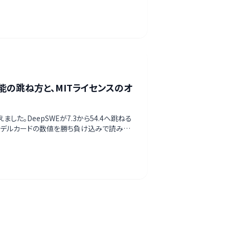
ト性能の跳ね方と、MITライセンスのオ
えました。DeepSWEが7.3から54.4へ跳ねる
式モデルカードの数値を勝ち負け込みで読み解
グによる対策まで整理します。