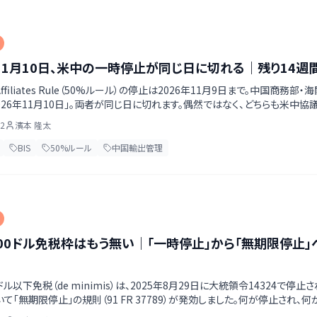
年11月10日、米中の一時停止が同じ日に切れる｜残り14
Affiliates Rule（50%ルール）の停止は2026年11月9日まで。中国商務
026年11月10日」。両者が同じ日に切れます。偶然ではなく、どちらも米中
原文を確認したうえで、残り14週間で何を終わらせておくべきかを整理します
02
濱本 隆太
BIS
50%ルール
中国輸出管理
00ドル免税枠はもう無い｜「一時停止」から「無期限停止
ドル以下免税（de minimis）は、2025年8月29日に大統領令14324で停
て「無期限停止」の規則（91 FR 37789）が発効しました。何が停止され
けません。サンプル・修理返送・展示会品・越境ECの実務がどう変わったかを