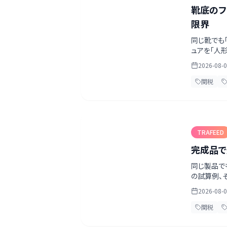
靴底のフ
限界
同じ靴でも
ュアを「人形
界がありま
2026-08-
関税
TRAFEED
完成品で
同じ製品で
の試算例、
デルごとに
2026-08-
で確認した
関税