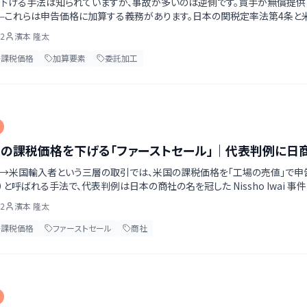
下げる手法は知られていますが、事故が多いのは逆側です。買手が無償提供し
これらは申告価格に加算する義務があります。日本の関税定率法第4条と米国19 U.
日米で逆になる点、委託加工で買付手数料の除外が外れる点まで、条文原文
02
濱本 隆太
課税価格
加算要素
委託加工
の課税価格を下げる「ファーストセール」｜代表判例に日
→米国輸入者という三層の取引では、米国の課税価格を「工場の売値」で申
 Sale）と呼ばれる手法で、代表判例は日本の商社の名を冠した Nissho Iwai
ていること、そして米国議会で廃止案が出ている現状まで整理しました。
02
濱本 隆太
課税価格
ファーストセール
商社