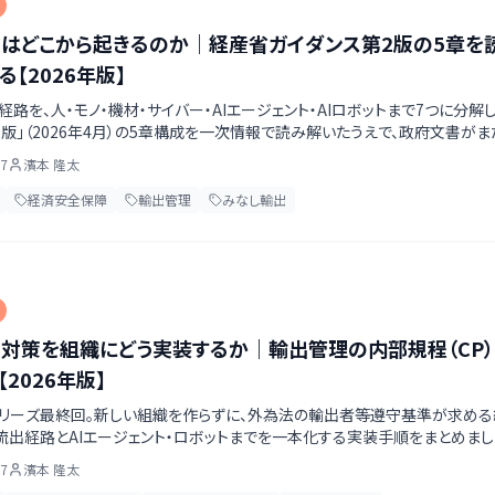
はどこから起きるのか｜経産省ガイダンス第2版の5章を読
る【2026年版】
経路を、人・モノ・機材・サイバー・AIエージェント・AIロボットまで7つに分
2版」（2026年4月）の5章構成を一次情報で読み解いたうえで、政府文書がま
流出をどう補うかまで、組織の責任者向けにまとめました。
07
濱本 隆太
経済安全保障
輸出管理
みなし輸出
対策を組織にどう実装するか｜輸出管理の内部規程（CP）を
2026年版】
リーズ最終回。新しい組織を作らずに、外為法の輸出者等遵守基準が求める
の流出経路とAIエージェント・ロボットまでを一本化する実装手順をまとめま
どう測るかまで、順序を決めて整理します。
07
濱本 隆太