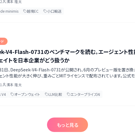
02
濱本 隆太
de minimis
越境EC
小口輸送
ンド
eek-V4-Flash-0731のベンチマークを読む。エージェン
ェイトを日本企業がどう扱うか
31日、DeepSeek-V4-Flash-0731が公開され、6月のプレビュー版を置き換
ェント性能が大きく伸び、重みごとMITライセンスで配布されています。公
レ運用の意味、そして見解が分かれる主題での取り扱いとファインチューニン
01
濱本 隆太
 V4
オープンウェイト
LLM比較
エンタープライズAI
もっと見る