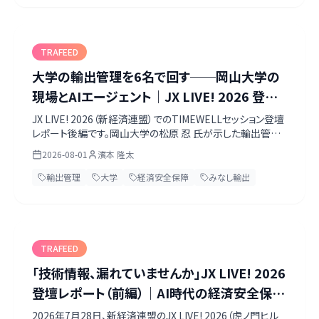
定の後ろ倒し、機械のAnnex I移動まで、一次情報だけで整
理しました。
TRAFEED
大学の輸出管理を6名で回す──岡山大学の
現場とAIエージェント｜JX LIVE! 2026 登壇
レポート（後編）
JX LIVE! 2026（新経済連盟）でのTIMEWELLセッション登壇
レポート後編です。岡山大学の松原 忍 氏が示した輸出管理
の現場は、学生13,383人・教職員4,189人の組織を管理職1
2026-08-01
濱本 隆太
名・専任1名・兼任4名の計6名で支え、事前確認シートは令
和6年度に合計2,337件。濃淡管理とスクリーニング平準化
輸出管理
大学
経済安全保障
みなし輸出
という課題、AIエージェント導入後の変化、そしてCTO内藤
が語った、1社のクローズドAIに依存しないという設計の考え
方までを、当日の資料とともに振り返ります。
TRAFEED
「技術情報、漏れていませんか」JX LIVE! 2026
登壇レポート（前編）｜AI時代の経済安全保障
と輸出管理の最前線
2026年7月28日、新経済連盟のJX LIVE! 2026（虎ノ門ヒル