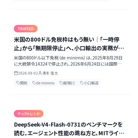
14週間で何を終わらせておくべきかを整理します。
TRAFEED
米国の800ドル免税枠はもう無い｜「一時停
止」から「無期限停止」へ、小口輸出の実務がど
う変わったか
米国の800ドル以下免税（de minimis）は、2025年8月29日
に大統領令14324で停止され、2026年6月24日には国際郵
便以外の全モードについて「無期限停止」の規則（91 FR
2026-08-02
濱本 隆太
37789）が発効しました。何が停止され、何が残っているの
か。贈答品と旅行者の携帯品は影響を受けません。サンプル・
関税
de minimis
越境EC
小口輸送
修理返送・展示会品・越境ECの実務がどう変わったかを、一
次情報で整理します。
テックトレンド
DeepSeek-V4-Flash-0731のベンチマークを
読む。エージェント性能の跳ね方と、MITライセ