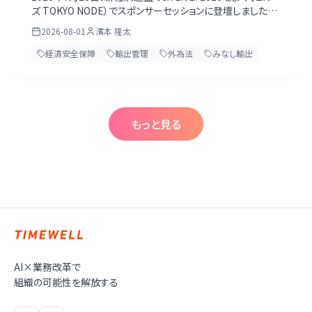
ズ TOKYO NODE）でスポンサーセッションに登壇しました。
前編では、私が資料で説明した第1章「安全保障×AIのいま」
2026-08-01
濱本 隆太
を当日のスライドつきで振り返ります。外為法の行政制裁と
法人重科、2026年11月10日に効力が戻る米国の50%ルー
経済安全保障
輸出管理
外為法
みなし輸出
ル、実際に19日間止まったAIモデル、みなし輸出の特定類型
まで、一次情報で裏を取り直した内容を載せています。
もっと見る
AI×業務改革で
組織の可能性を解放する