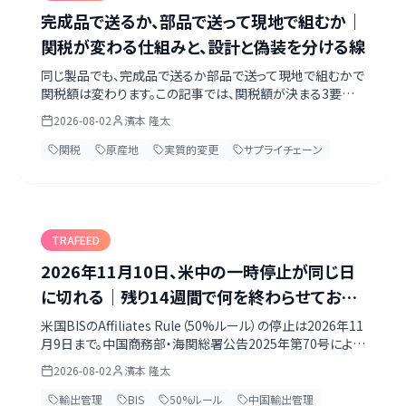
完成品で送るか、部品で送って現地で組むか｜
関税が変わる仕組みと、設計と偽装を分ける線
同じ製品でも、完成品で送るか部品で送って現地で組むかで
関税額は変わります。この記事では、関税額が決まる3要素、
パターン別の試算例、そして「実質的変更」という法的な線引
2026-08-02
濱本 隆太
きを整理します。組立だけでは原産地は変わらないこと、同
じ工場・同じ組立でもモデルごとに結論が分かれたCyber
関税
原産地
実質的変更
サプライチェーン
Power判決、そして第三国積替えによる原産地偽装への執
行が強まっている現実まで、一次情報で確認した内容をまと
めました。
TRAFEED
2026年11月10日、米中の一時停止が同じ日
に切れる｜残り14週間で何を終わらせておく
べきか
米国BISのAffiliates Rule（50%ルール）の停止は2026年11
月9日まで。中国商務部・海関総署公告2025年第70号による
暫停は「自即日起至2026年11月10日」。両者が同じ日に切
2026-08-02
濱本 隆太
れます。偶然ではなく、どちらも米中協議の取り決めから出た
ものです。この記事では、両方の原文を確認したうえで、残り
輸出管理
BIS
50%ルール
中国輸出管理