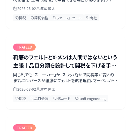
ストセール（First Sale）と呼ばれる手法で、代表判例は日本
2026-08-02
濱本 隆太
の商社の名を冠した Nissho Iwai 事件です。成立する3要件、
CBPが立証責任を輸入者に置いていること、そして米国議会
関税
課税価格
ファーストセール
商社
で廃止案が出ている現状まで整理しました。
TRAFEED
靴底のフェルトとX-メンは人間ではないという
主張｜品目分類を設計して関税を下げる手法
と、その限界
同じ靴でも「スニーカー」か「スリッパ」かで関税率が変わり
ます。コンバースが靴底にフェルトを貼る理由、マーベルがX-
メンのフィギュアを「人形ではない」と主張して勝った裁判。
2026-08-02
濱本 隆太
品目分類を設計して関税を下げる手法（tariff
engineering）は合法ですが、明確な限界があります。何が
関税
品目分類
HSコード
tariff engineering
認められ、何が認められないのか、その線引きを整理しまし
た。
TRAFEED