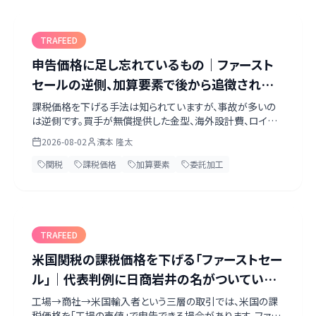
TRAFEED
申告価格に足し忘れているもの｜ファースト
セールの逆側、加算要素で後から追徴される
構造
課税価格を下げる手法は知られていますが、事故が多いの
は逆側です。買手が無償提供した金型、海外設計費、ロイヤ
ルティ、売手に戻る収益——これらは申告価格に加算する義
2026-08-02
濱本 隆太
務があります。日本の関税定率法第4条と米国19 U.S.C.
1401a(b)(1)の条文を並べ、運賃の扱いが日米で逆になる
関税
課税価格
加算要素
委託加工
点、委託加工で買付手数料の除外が外れる点まで、条文原文
で整理しました。
TRAFEED
米国関税の課税価格を下げる「ファーストセー
ル」｜代表判例に日商岩井の名がついている
理由
工場→商社→米国輸入者という三層の取引では、米国の課
税価格を「工場の売値」で申告できる場合があります。ファー