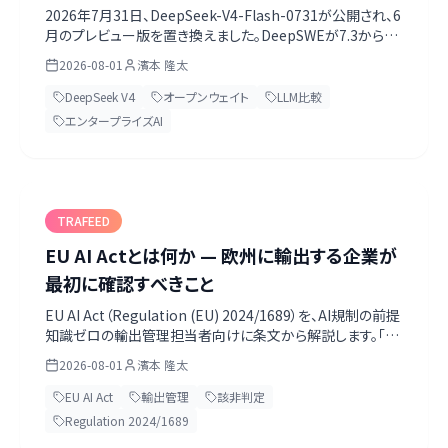
ンスのオープンウェイトを日本企業がどう扱う
2026年7月31日、DeepSeek-V4-Flash-0731が公開され、6
月のプレビュー版を置き換えました。DeepSWEが7.3から
か
54.4へ跳ねるなどエージェント性能が大きく伸び、重みごと
2026-08-01
濱本 隆太
MITライセンスで配布されています。公式モデルカードの数値
を勝ち負け込みで読み解き、オンプレ運用の意味、そして見
DeepSeek V4
オープンウェイト
LLM比較
解が分かれる主題での取り扱いとファインチューニングによ
エンタープライズAI
る対策まで整理します。
TRAFEED
EU AI Actとは何か — 欧州に輸出する企業が
最初に確認すべきこと
EU AI Act（Regulation (EU) 2024/1689）を、AI規制の前提
知識ゼロの輸出管理担当者向けに条文から解説します。「欧
州に輸出していれば全員対象」は誤りで、対象になるのは
2026-08-01
濱本 隆太
Article 2が定める7類型のみ。自覚なくprovider・product
manufacturerに該当してしまう典型パターン、2026年8月2
EU AI Act
輸出管理
該非判定
日に実際に何が始まるのか、Digital
Regulation 2024/1689
Omnibus（Regulation (EU) 2026/1744）による高リスク規