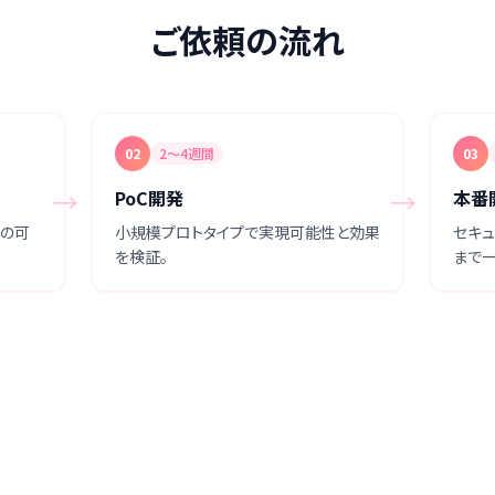
ご依頼の流れ
02
2〜4週間
03
→
→
PoC開発
本番
用の可
小規模プロトタイプで実現可能性と効果
セキ
を検証。
まで一