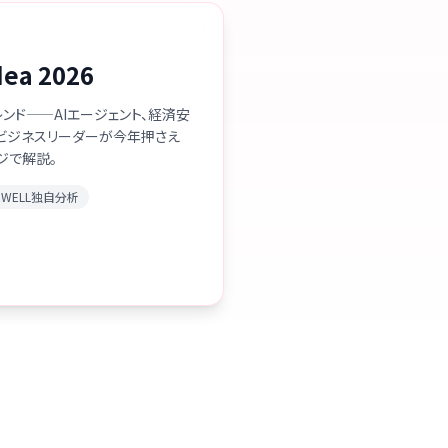
dea 2026
レンド——AIエージェント、経済安
。ビジネスリーダーが今年押さえ
ジで解説。
MEWELL独自分析