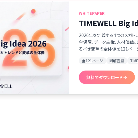
WHITEPAPER
TIMEWELL Big I
2026年を定義する4つのメガト
全保障、データ主権、人材価値
るべき変革の全体像を121ペー
全121ページ
図解豊富
TI
無料でダウンロード