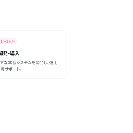
1〜3ヶ月
開発・導入
ュアな本番システムを開発し、運用
貫サポート。