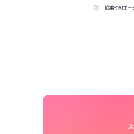
協業やAIエ
漠